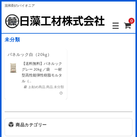
混和剤のパイオニア
0
未分類
パネルック白（20kg）
【送料無料】パネルック
グレー 20kg ／袋 一材
型高性能弾性樹脂モルタ
ル（…
お勧め商品
,
商品
,
未分類
商品カテゴリー