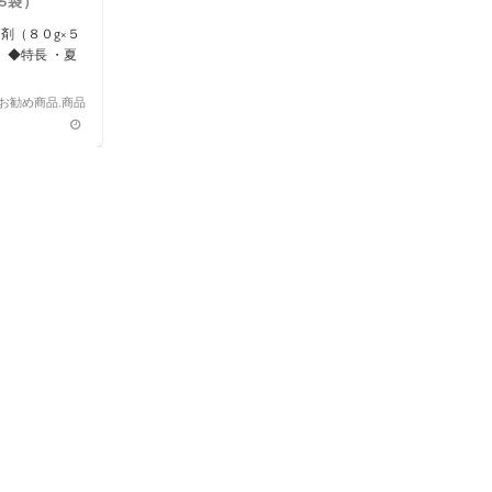
5袋）
剤（８０g×５
◆特長 ・夏
お勧め商品
,
商品