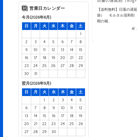
日藻の遅延剤（80g×
営業日カレンダー
【送料無料】日藻の遅延
袋） モルタル混和剤 
今月(2026年8月)
期の補…
日
月
火
水
木
金
土
1
2
3
4
5
6
7
8
9
10
11
12
13
14
15
16
17
18
19
20
21
22
23
24
25
26
27
28
29
30
31
翌月(2026年9月)
日
月
火
水
木
金
土
1
2
3
4
5
6
7
8
9
10
11
12
13
14
15
16
17
18
19
20
21
22
23
24
25
26
27
28
29
30